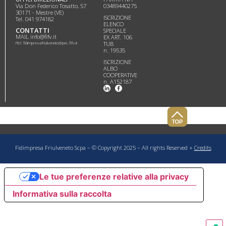
Via Don Federico Tosatto, 57
03489440275
30171 - Mestre (VE)
ISCRIZIONE
Tel. 041 974182
ELENCO
CONTATTI
SPECIALE
MAIL info@fifv.it
EX ART. 106
PEC fidimpresafriulveneto@pec.fifv.it
TUB
n. 19535
ISCRIZIONE
ALBO
COOPERATIVE
n. A152187
Fidimpresa Friulveneto Scpa – © Copyright 2025 – All rights Reserved +
Credits
Le tue preferenze relative alla privacy
Informativa sulla raccolta