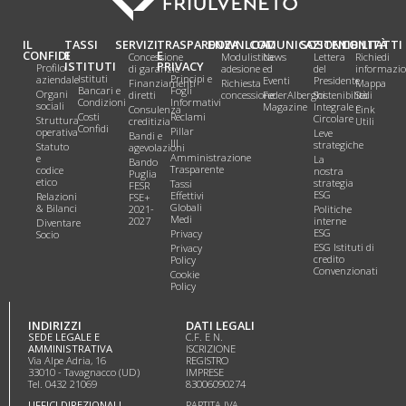
IL
TASSI
SERVIZI
TRASPARENZA
DOWNLOAD
COMUNICAZIONI
SOSTENIBILITÀ
CONTATTI
CONFIDI
E
E
Concessione
Modulistica
News
Lettera
Richiedi
ISTITUTI
PRIVACY
Profilo
di garanzie
adesione
ed
del
informazio
Istituti
Principi e
aziendale
Eventi
Presidente
Finanziamenti
Richiesta
Mappa
Bancari e
Fogli
Organi
diretti
concessione
FederAlberghi
Sostenibilità
Sedi
Condizioni
Informativi
sociali
Magazine
Integrale e
Consulenza
Link
Costi
Reclami
Circolare
Struttura
creditizia
Utili
Confidi
Pillar
operativa
Leve
Bandi e
III
strategiche
Statuto
agevolazioni
Amministrazione
e
La
Bando
Trasparente
codice
nostra
Puglia
etico
strategia
Tassi
FESR
ESG
Effettivi
Relazioni
FSE+
Globali
& Bilanci
2021-
Politiche
Medi
2027
interne
Diventare
ESG
Privacy
Socio
ESG Istituti di
Privacy
credito
Policy
Convenzionati
Cookie
Policy
INDIRIZZI
DATI LEGALI
SEDE LEGALE E
C.F. E N.
AMMINISTRATIVA
ISCRIZIONE
Via Alpe Adria, 16
REGISTRO
33010 - Tavagnacco (UD)
IMPRESE
Tel. 0432 21069
83006090274
UFFICI DIREZIONALI
PARTITA IVA