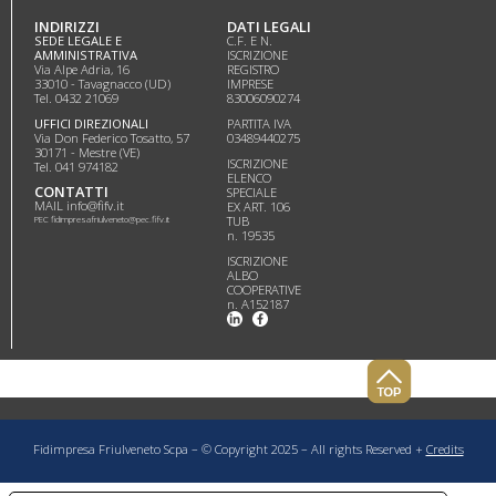
INDIRIZZI
DATI LEGALI
SEDE LEGALE E
C.F. E N.
AMMINISTRATIVA
ISCRIZIONE
Via Alpe Adria, 16
REGISTRO
33010 - Tavagnacco (UD)
IMPRESE
Tel. 0432 21069
83006090274
UFFICI DIREZIONALI
PARTITA IVA
Via Don Federico Tosatto, 57
03489440275
30171 - Mestre (VE)
ISCRIZIONE
Tel. 041 974182
ELENCO
CONTATTI
SPECIALE
MAIL info@fifv.it
EX ART. 106
PEC fidimpresafriulveneto@pec.fifv.it
TUB
n. 19535
ISCRIZIONE
ALBO
COOPERATIVE
n. A152187
Fidimpresa Friulveneto Scpa – © Copyright 2025 – All rights Reserved +
Credits