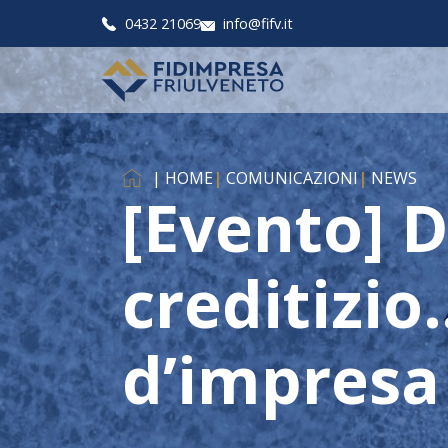
0432 21069
info@fifv.it
| HOME
|
COMUNICAZIONI
|
NEWS
[Evento] 
creditizio
d’impresa