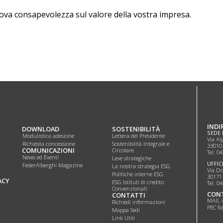
ova consapevolezza sul valore della vostra impresa.
INDI
DOWNLOAD
SOSTENIBILITÀ
SEDE 
Modulistica adesione
Lettera del Presidente
Via Al
Richiesta concessione
Sostenibilità Integrale e
33010
COMUNICAZIONI
Circolare
Tel. 0
News ed Eventi
Leve strategiche
UFFIC
FederAlberghi Magazine
La nostra strategia ESG
Via Do
Politiche interne ESG
30171 
ACY
ESG Istituti di credito
Tel. 0
Convenzionati
CON
CONTATTI
MAIL i
Richiedi informazioni
PEC fi
Mappa Sedi
Link Utili