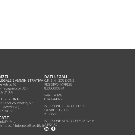
RIZZI
DATI LEGALI
LEGALE E AMMINISTRATIVA
C.F. E N. ISCRIZIONE
pe Adria, 16
REGISTRO IMPRESE
 - Tavagnacco (UD)
83006090274
432 21069
PARTITA IVA
I DIREZIONALI
03489440275
n Federico Tosatto, 57
ISCRIZIONE ELENCO SPECIALE
- Mestre (VE)
EX ART. 106 TUB
41 974182
n. 19535
TATTI
ISCRIZIONE ALBO COOPERATIVE n.
nfo@fifv.it
A152187
dimpresafriulveneto@pec.fifv.it