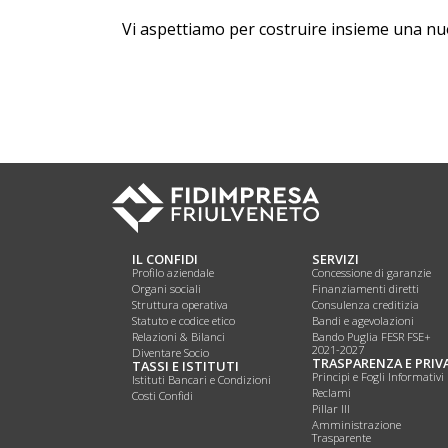
Vi aspettiamo per costruire insieme una nu
IL CONFIDI
SERVIZI
Profilo aziendale
Concessione di garanzie
Organi sociali
Finanziamenti diretti
Struttura operativa
Consulenza creditizia
Statuto e codice etico
Bandi e agevolazioni
Relazioni & Bilanci
Bando Puglia FESR FSE+
2021-2027
Diventare Socio
TRASPARENZA E PRIV
TASSI E ISTITUTI
Principi e Fogli Informativi
Istituti Bancari e Condizioni
Reclami
Costi Confidi
Pillar III
Amministrazione
Trasparente